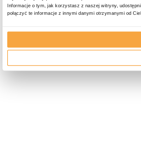
Informacje o tym, jak korzystasz z naszej witryny, udost
połączyć te informacje z innymi danymi otrzymanymi od Cie